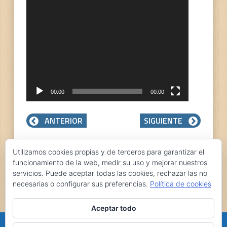
vídeo
00:00
00:00
ANTERIOR
SIGUIENTE
Utilizamos cookies propias y de terceros para garantizar el
0 Comentarios
funcionamiento de la web, medir su uso y mejorar nuestros
servicios. Puede aceptar todas las cookies, rechazar las no
necesarias o configurar sus preferencias.
Política de cookies
Aceptar todo